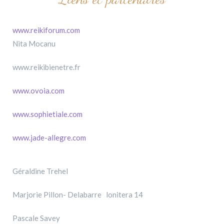
www.reikiforum.com
Nita Mocanu
www.reikibienetre.fr
www.ovoia.com
www.sophietiale.com
www.jade-allegre.com
Géraldine Trehel
Marjorie Pillon- Delabarre lonitera 14
Pascale Savey