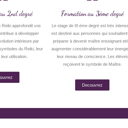
au 2nd degré
Formation au 3ème degré
 Reiki approfondit vos
Le stage de III ème degré est très intense.
ntribue à développer
est destiné aux personnes qui souhaitent
olution intérieure par
préparer à devenir maître enseignant et
symboles du Reiki, leur
augmenter considérablement leur énergie
 leur utilisation.
leur niveau de conscience. Les élèves
reçoivent le symbole de Maître.
ouvrez
Decouvrez
Mentions légales
Politique de confidentialité
Design by 