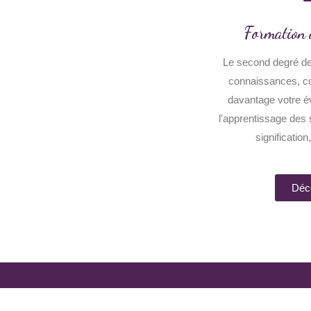
Formation 
Le second degré de
connaissances, co
davantage votre év
l'apprentissage des 
signification,
Déc
Contact