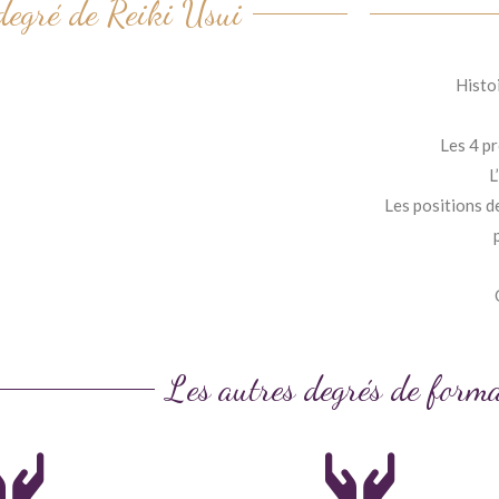
degré de Reiki Usui
Histo
Les 4 p
L
Les positions d
Les autres degrés de form